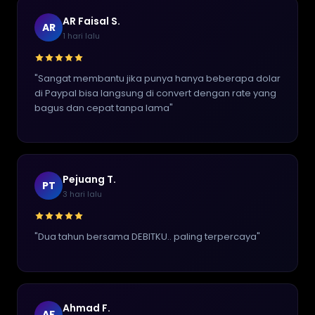
AR Faisal S.
AR
1 hari lalu
"Sangat membantu jika punya hanya beberapa dolar
di Paypal bisa langsung di convert dengan rate yang
bagus dan cepat tanpa lama"
Pejuang T.
PT
3 hari lalu
"Dua tahun bersama DEBITKU.. paling terpercaya"
Ahmad F.
AF