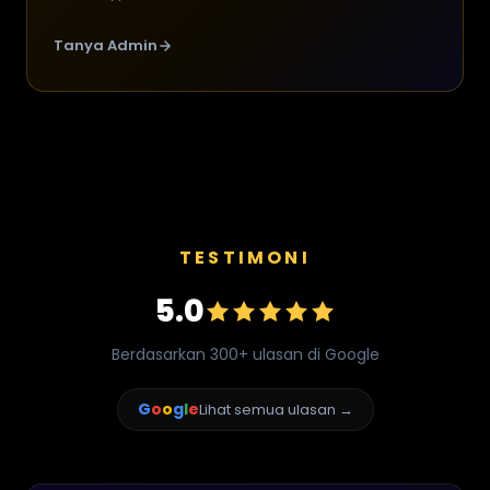
Tanya Admin
TESTIMONI
5.0
Berdasarkan 300+ ulasan di Google
G
o
o
g
l
e
Lihat semua ulasan →