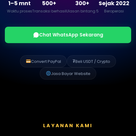
1–5 mnt
500+
300+
Sejak 2022
Waktu proses
Transaksi berhasil
Ulasan bintang 5
Beroperasi
Chat WhatsApp Sekarang
₮
Convert PayPal
Beli USDT / Crypto
Jasa Bayar Website
LAYANAN KAMI